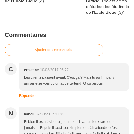
de l'École Bleue (3)
Commentaires
Ajouter un commentaire
C
crisitane
10/03/2017 05:27
Les clients passent avant. C'est ça ? Mais tu as fini par y
arriver et je vois qu'un autre t'attend. Gros bisous
Répondre
N
nanou
09/03/2017 21:35
Et bien il est très beau, je dirais ....il vaut mieux tard que
jamais .... Et puis il c'est tout simplement fait attendre, c'est
comme ça les stars !!!!!!<br /> Bravo .....<br /> Belle et douce