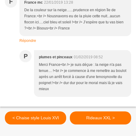
F
France mc
22/01/2019 13:28
De la couleur sur la neige.......prudence en région île de
France.<br /> Nousnavons eu de la pluie cette nuit...aucun
flocon ici.....ciel bleu et soleil !<br /> J’espère que tu vas bien
?<br /> Bisous<br /> France
Répondre
P
plumes et pinceaux
01/02/2019 08:52
Merci France<br /> je suis déçue : la neige n'a pas
tenue.... !<br /> je commence à me remettre au boulot
après un arrêt forcé à cause d'une tenosynovite du
poignet !<br /> dur dur pour le moral mais là je vais
mieux
< Chaise style Louis XVI
Rideaux XXL >