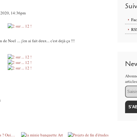
Sui
r 2020, 14:36pm
Fa
RS
e Noel .... j'en ai fait deux... c'est dejà ça !!!
New
Abonne
article
Email