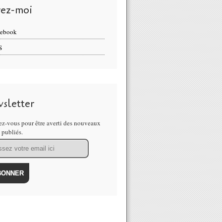
vez-moi
cebook
S
sletter
z-vous pour être averti des nouveaux
s publiés.