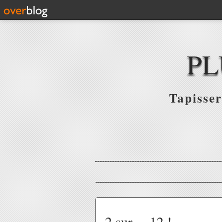
PL
Tapisser
2 sur ... 12 !