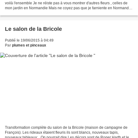
voilà l'ensemble Je ne réiste pas à vous montrer d'autres fleurs , celles de
mon jardin en Normandie Mais ne coyez pas que je farniente en Normandie
: petit clin d'œil pour les...
Le salon de la Bricole
Publié le 19/06/2015 à 04:49
Par
plumes et pinceaux
Transformation complète du salon de la Bricole (maison de campagne de
François). Les rideaux étaient fleuris ils sont blancs, nouveaux tapis,
nouveaux tableaux: . On pourrait dire Les décors sont de Roger Harth et les