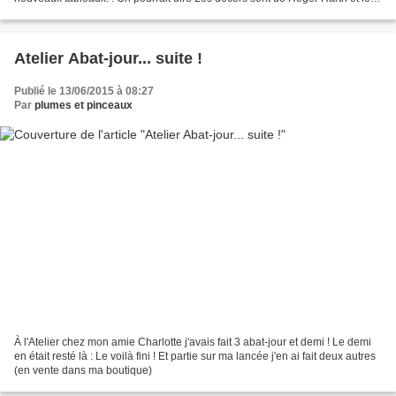
costumes de Donald ... mais non :...
Atelier Abat-jour... suite !
Publié le 13/06/2015 à 08:27
Par
plumes et pinceaux
À l'Atelier chez mon amie Charlotte j'avais fait 3 abat-jour et demi ! Le demi
en était resté là : Le voilà fini ! Et partie sur ma lancée j'en ai fait deux autres
(en vente dans ma boutique)