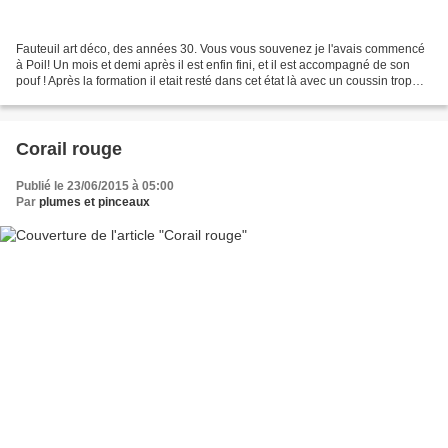
Fauteuil art déco, des années 30. Vous vous souvenez je l'avais commencé
à Poil! Un mois et demi après il est enfin fini, et il est accompagné de son
pouf ! Après la formation il etait resté dans cet état là avec un coussin trop
plat (j'avais fait une...
Corail rouge
Publié le 23/06/2015 à 05:00
Par
plumes et pinceaux