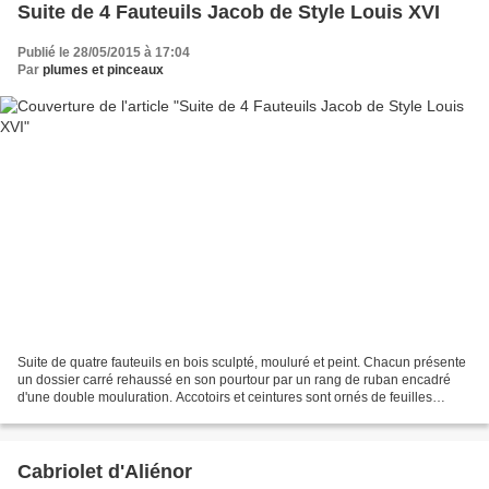
Suite de 4 Fauteuils Jacob de Style Louis XVI
Publié le 28/05/2015 à 17:04
Par
plumes et pinceaux
Suite de quatre fauteuils en bois sculpté, mouluré et peint. Chacun présente
un dossier carré rehaussé en son pourtour par un rang de ruban encadré
d'une double mouluration. Accotoirs et ceintures sont ornés de feuilles
d'acanthe, de frises d'oves feuillagées,...
Cabriolet d'Aliénor