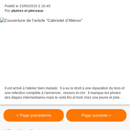
Publié le 23/05/2015 à 16:45
Par
plumes et pinceaux
Il est arrivé à l'atelier bien malade : Il a eu le droit à une réparation du bois et
une refection complète à l'ancienne , ressors et crin : Il manque les photos
des étapes intermediaires mais le voilà fini et livré chez une jeune et jolie
Aliénor. Avec...
< Page précédente
Page suivante >