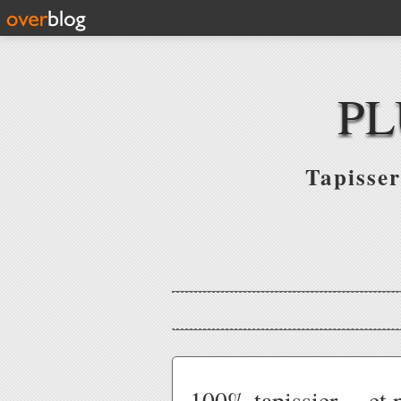
PL
Tapisser
100% tapissier ... et 