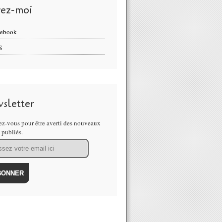
vez-moi
cebook
S
sletter
z-vous pour être averti des nouveaux
s publiés.