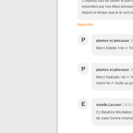
Chapeau bas de sauter le pas e
essentiels par nos têtes pensan
depuis le temps que je te suis sur
Répondre
P
plumes et pinceaux
2
Merci Estelle !<br /> 
P
plumes et pinceaux
2
Merci Nathalie <br /> 
merci<br /> Suite au p
E
estelle Lacourt
19/11
Cc Béatrice félicitation
de cœur bonne chance 