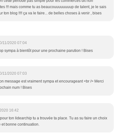
n cette période pas simple pour les commerces dit non
tes !!! mais comme tu as beaucouuuuuuuup de talent, je le sais
 ton blog !!!! ça va le faire... de belles choses à venir , bises
0/11/2020 07:04
Trop sympa à bientôt pour une prochaine parution ! Bises
0/11/2020 07:03
Ton message est vraiment sympa et encourageant <br /> Merci
rochain num ! Bises
/2020 16:42
 pour ton lidearchip tu a trouvée ta place. Tu as su faire un choix
et bonne continuation.