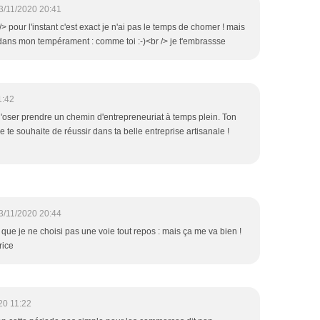
3/11/2020 20:41
> pour l'instant c'est exact je n'ai pas le temps de chomer ! mais
 dans mon tempérament : comme toi :-)<br /> je t'embrassse
1:42
d'oser prendre un chemin d'entrepreneuriat à temps plein. Ton
je te souhaite de réussir dans ta belle entreprise artisanale !
3/11/2020 20:44
s que je ne choisi pas une voie tout repos : mais ça me va bien !
rice
20 11:22