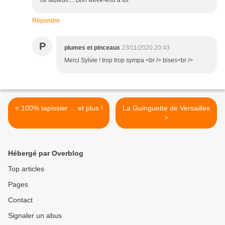
ce fauteuil.... Bon week-end à toi
Répondre
P
plumes et pinceaux
23/11/2020 20:43
Merci Sylvie ! trop trop sympa <br /> bises<br />
< 100% tapissier ... et plus !
La Guinguette de Versailles
>
Hébergé par Overblog
Top articles
Pages
Contact
Signaler un abus